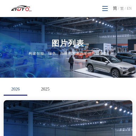
简
繁
/
EN
/
图片列表
构建智能、绿色、高效的未来汽车供应链生态
2026
2025