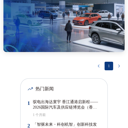
1
热门新闻
驭电出海达寰宇 香江通港启新程——
1
2026国际汽车及供应链博览会（香
港）圆满闭幕
1 个月前
「智驱未来・科创机智」创新科技发
2