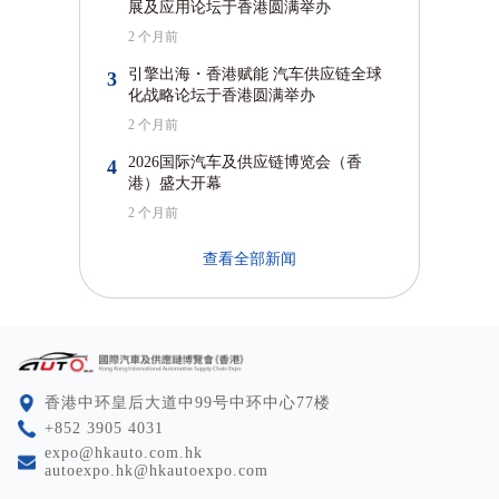
展及应用论坛于香港圆满举办
2 个月前
引擎出海・香港赋能 汽车供应链全球
3
化战略论坛于香港圆满举办
2 个月前
2026国际汽车及供应链博览会（香
4
港）盛大开幕
2 个月前
查看全部新闻
⾹港中环皇后⼤道中99号中环中⼼77楼
+852 3905 4031
expo@hkauto.com.hk
autoexpo.hk@hkautoexpo.com