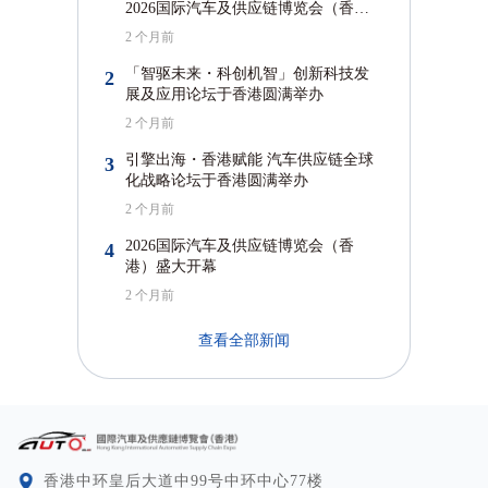
2026国际汽车及供应链博览会（香
港）圆满闭幕
2 个月前
「智驱未来・科创机智」创新科技发
2
展及应用论坛于香港圆满举办
2 个月前
引擎出海・香港赋能 汽车供应链全球
3
化战略论坛于香港圆满举办
2 个月前
2026国际汽车及供应链博览会（香
4
港）盛大开幕
2 个月前
查看全部新闻
⾹港中环皇后⼤道中99号中环中⼼77楼